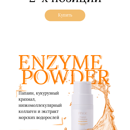
Купить
ENZYME
POWDER
Папаин, кукурузный
крахмал,
низкомоллекулярный
коллаген и экстракт
морских водорослей