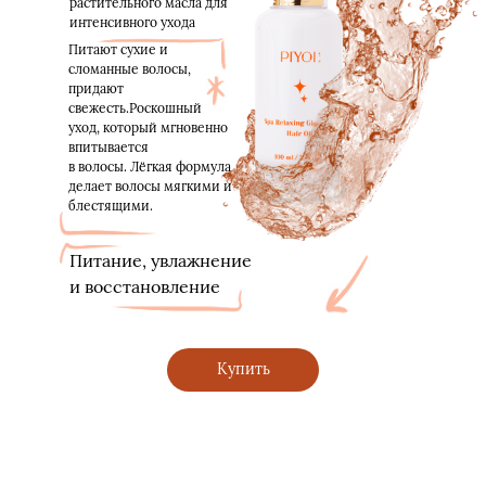
растительного масла для
интенсивного ухода
Питают сухие и
сломанные волосы,
придают
свежесть.Роскошный
уход, который мгновенно
впитывается
в волосы. Лёгкая формула
делает волосы мягкими и
блестящими.
Питание, увлажнение
и восстановление
Купить