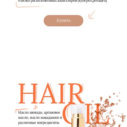
близко расположенных капилляров (купероз,розацеа)
Купить
HAIR
OIL
Масло авокадо, аргановое
масло, масло макадамии и
различные ингредиенты